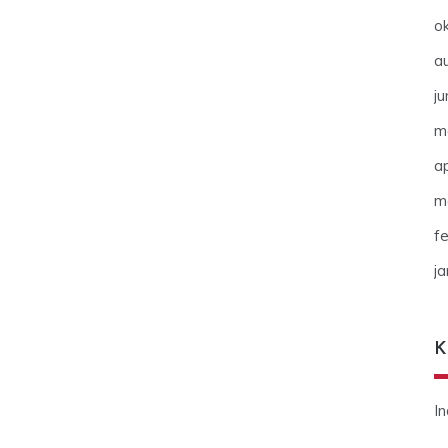
o
a
ju
m
ap
m
f
j
K
I