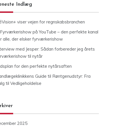
eneste Indlæg
éVision+ viser vejen for regnskabsbranchen
Fyrværkerishow på YouTube – den perfekte kanal
r alle, der elsker fyrværkerishow
nterview med Jesper: Sådan forbereder jeg årets
rværkerishow til nytår
idsplan for den perfekte nytårsaften
andlægeklinikkens Guide til Røntgenudstyr: Fra
lg til Vedligeholdelse
rkiver
ecember 2025