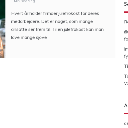
1 Min Reading
S
Hvert år holder firmaer julefrokost for deres
medarbejdere. Det er noget, som mange
R
ansatte ser frem til. Til en julefrokost kan man
@
lave mange sjove
fo
I
fy
T
T
Va
A
d