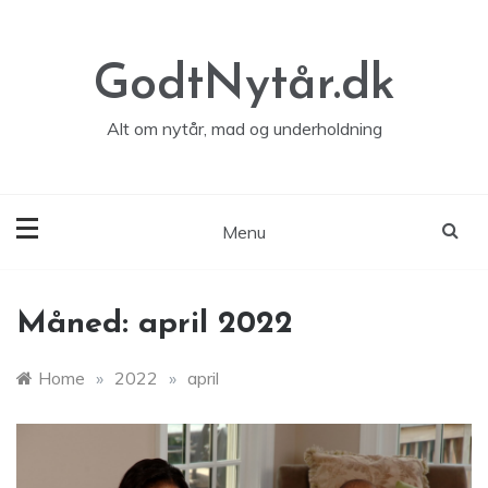
Skip
to
content
GodtNytår.dk
Alt om nytår, mad og underholdning
Menu
Måned:
april 2022
Home
»
2022
»
april