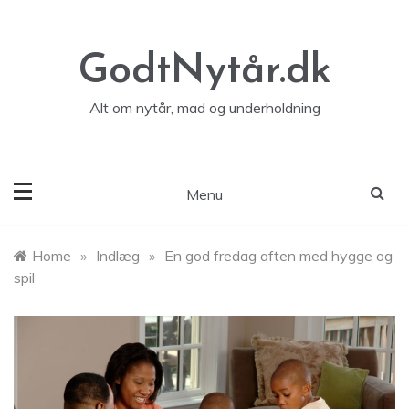
Skip
to
content
GodtNytår.dk
Alt om nytår, mad og underholdning
Menu
Home
»
Indlæg
»
En god fredag aften med hygge og
spil