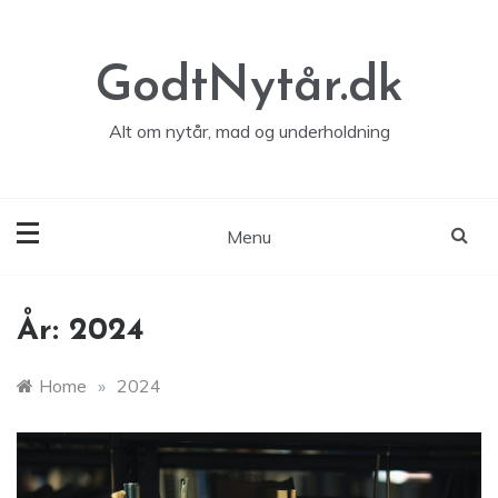
Skip
to
content
GodtNytår.dk
Alt om nytår, mad og underholdning
Menu
År:
2024
Home
»
2024