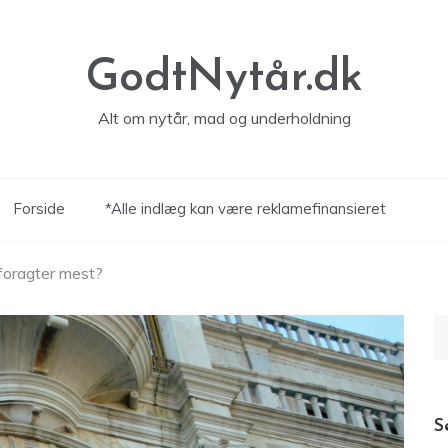
GodtNytår.dk
Alt om nytår, mad og underholdning
Forside
*Alle indlæg kan være reklamefinansieret
 foragter mest?
S
ef
S