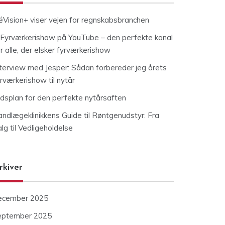
éVision+ viser vejen for regnskabsbranchen
Fyrværkerishow på YouTube – den perfekte kanal
r alle, der elsker fyrværkerishow
nterview med Jesper: Sådan forbereder jeg årets
rværkerishow til nytår
idsplan for den perfekte nytårsaften
andlægeklinikkens Guide til Røntgenudstyr: Fra
lg til Vedligeholdelse
rkiver
ecember 2025
eptember 2025