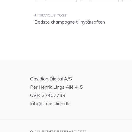
Indlægsnavigation
Bedste champagne til nytårsaften
Obsidian Digital A/S
Per Henrik Lings Allé 4, 5
CVR: 37407739
Info(at)obsidian.dk
© ALL RIGHTS RESERVED 2022