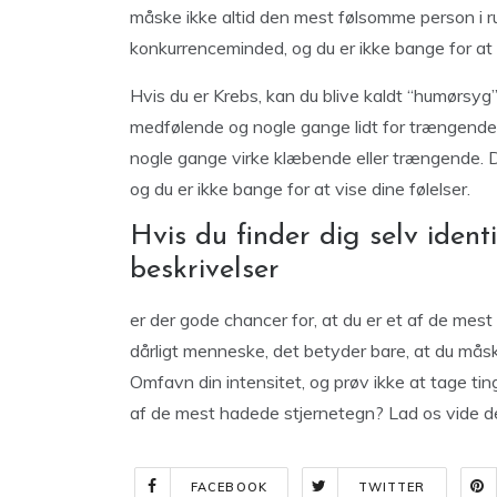
måske ikke altid den mest følsomme person i r
konkurrenceminded, og du er ikke bange for at 
Hvis du er Krebs, kan du blive kaldt “humørsyg” 
medfølende og nogle gange lidt for trængende
nogle gange virke klæbende eller trængende. Du
og du er ikke bange for at vise dine følelser.
Hvis du finder dig selv iden
beskrivelser
er der gode chancer for, at du er et af de mest 
dårligt menneske, det betyder bare, at du må
Omfavn din intensitet, og prøv ikke at tage tin
af de mest hadede stjernetegn? Lad os vide d
FACEBOOK
TWITTER