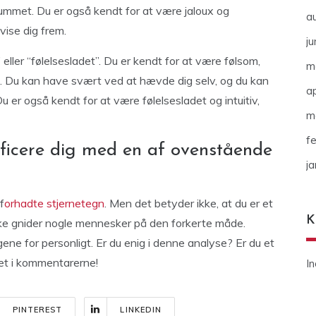
ummet. Du er også kendt for at være jaloux og
a
vise dig frem.
ju
eller “følelsesladet”. Du er kendt for at være følsom,
m
. Du kan have svært ved at hævde dig selv, og du kan
ap
 er også kendt for at være følelsesladet og intuitiv,
m
f
tificere dig med en af ovenstående
j
f
orhadte stjernetegn
. Men det betyder ikke, at du er et
K
ske gnider nogle mennesker på den forkerte måde.
gene for personligt. Er du enig i denne analyse? Er du et
et i kommentarerne!
I
PINTEREST
LINKEDIN