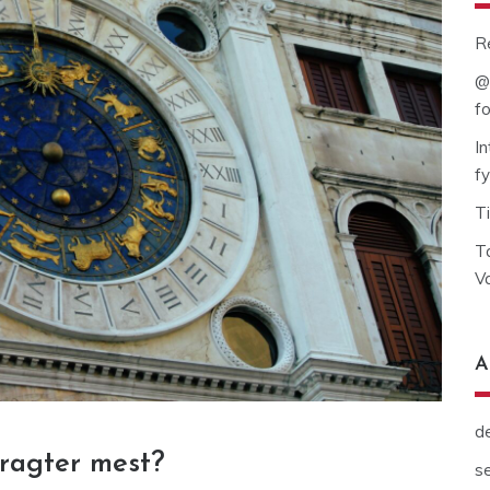
R
@
fo
I
fy
T
T
Va
A
d
oragter mest?
s