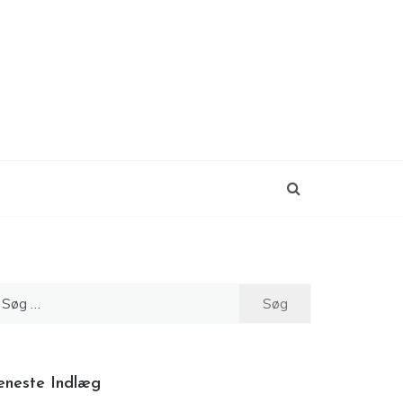
øg
ter:
eneste Indlæg