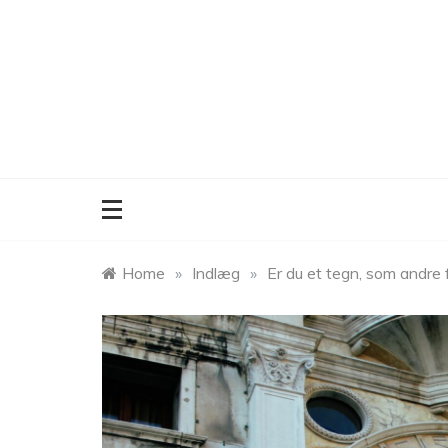
Skip
to
content
Home
»
Indlæg
»
Er du et tegn, som andre