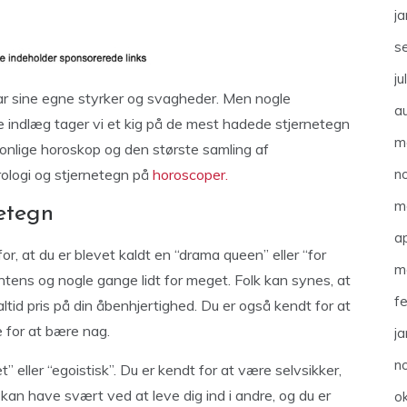
j
s
ju
har sine egne styrker og svagheder. Men nogle
a
e indlæg tager vi et kig på de mest hadede stjernetegn
m
sonlige horoskop og den største samling af
ologi og stjernetegn på
horoscoper.
n
m
etegn
ap
or, at du er blevet kaldt en “drama queen” eller “for
m
intens og nogle gange lidt for meget. Folk kan synes, at
f
ltid pris på din åbenhjertighed. Du er også kendt for at
 for at bære nag.
j
n
t” eller “egoistisk”. Du er kendt for at være selvsikker,
u kan have svært ved at leve dig ind i andre, og du er
o