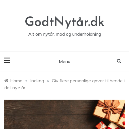
Skip
to
content
GodtNytår.dk
Alt om nytår, mad og underholdning
Menu
Home
»
Indlæg
»
Giv flere personlige gaver til hende i
det nye år