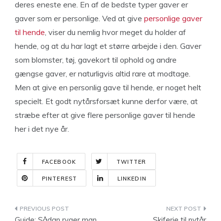
deres eneste ene. En af de bedste typer gaver er
gaver som er personlige. Ved at give
personlige gaver
til hende
, viser du nemlig hvor meget du holder af
hende, og at du har lagt et større arbejde i den. Gaver
som blomster, tøj, gavekort til ophold og andre
gængse gaver, er naturligvis altid rare at modtage.
Men at give en personlig gave til hende, er noget helt
specielt. Et godt nytårsforsæt kunne derfor være, at
stræbe efter at give flere personlige gaver til hende
her i det nye år.
FACEBOOK
TWITTER
PINTEREST
LINKEDIN
Indlægsnavigation
Guide: Sådan ryger man
Skiferie til nytår