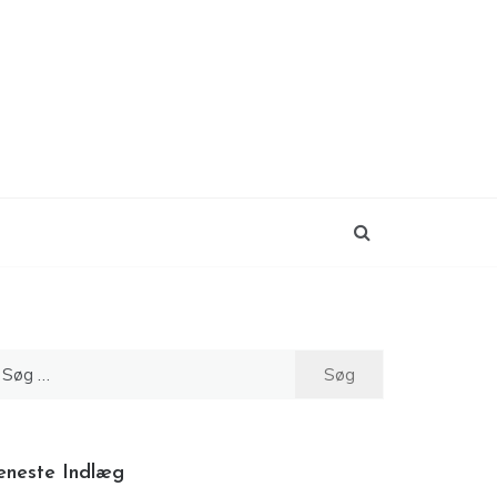
øg
ter:
eneste Indlæg