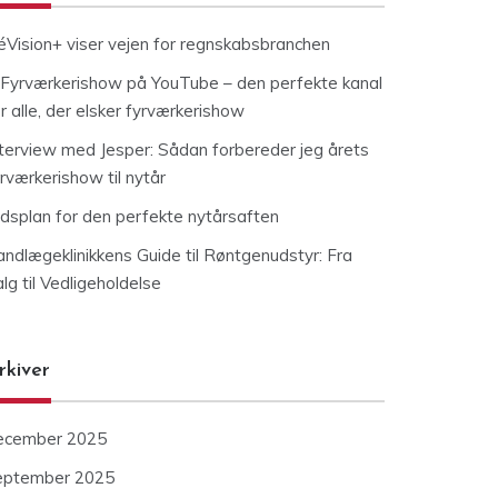
éVision+ viser vejen for regnskabsbranchen
Fyrværkerishow på YouTube – den perfekte kanal
r alle, der elsker fyrværkerishow
nterview med Jesper: Sådan forbereder jeg årets
rværkerishow til nytår
idsplan for den perfekte nytårsaften
andlægeklinikkens Guide til Røntgenudstyr: Fra
lg til Vedligeholdelse
rkiver
ecember 2025
eptember 2025