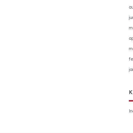
a
ju
m
ap
m
f
j
K
I