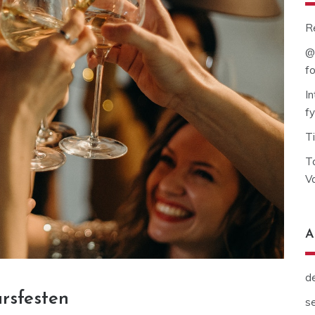
R
@
fo
I
fy
T
T
Va
A
d
årsfesten
s