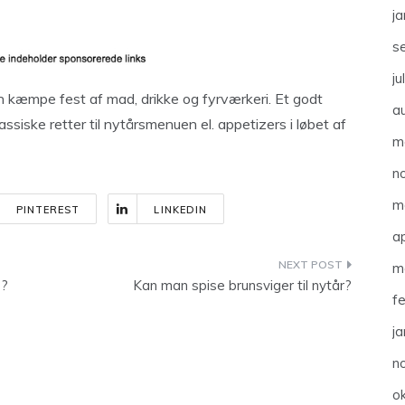
j
s
ju
en kæmpe fest af mad, drikke og fyrværkeri. Et godt
a
ssiske retter til nytårsmenuen el. appetizers i løbet af
m
n
m
PINTEREST
LINKEDIN
ap
m
e?
Kan man spise brunsviger til nytår?
f
j
n
o