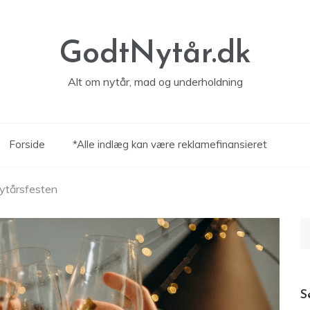
GodtNytår.dk
Alt om nytår, mad og underholdning
Forside
*Alle indlæg kan være reklamefinansieret
nytårsfesten
S
ef
S