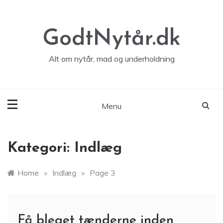
Skip
to
content
GodtNytår.dk
Alt om nytår, mad og underholdning
Menu
Kategori:
Indlæg
Home
»
Indlæg
»
Page 3
Få bleget tænderne inden